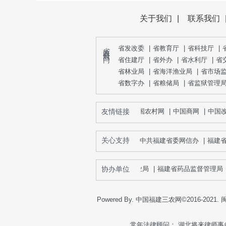
关于我们
|
联系我们
省 政 府 部 门
省发改委
|
省教育厅
|
省科技厅
|
省住建厅
|
省外办
|
省水利厅
|
省
省林业局
|
省海洋渔业局
|
省市场
省数字办
|
省粮储局
|
省监狱管理
友情链接
中国农村网
|
中国商网
|
中国改
关心支持
中共福建省委网信办
|
福建
福建省海洋与渔业局
协办单位
|
福建省药品监督管理局
|
Powered By. 中国福建三农网©2016-2021.
闽
常年法律顾问： 湖北将来律师事务所向