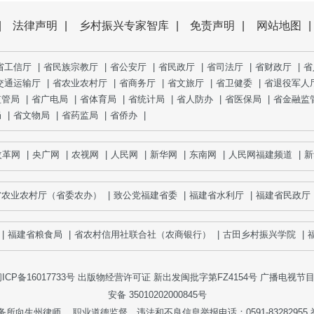
|
法律声明
|
乡村振兴专家智库
|
免责声明
|
网站地图
|
省工信厅
|
省民族宗教厅
|
省公安厅
|
省民政厅
|
省司法厅
|
省财政厅
|
省
交通运输厅
|
省农业农村厅
|
省商务厅
|
省文旅厅
|
省卫健委
|
省退役军人
监管局
|
省广电局
|
省体育局
|
省统计局
|
省人防办
|
省医保局
|
省金融监
局
|
省文物局
|
省药监局
|
省侨办
|
革网
|
央广网
|
农视网
|
人民网
|
新华网
|
东南网
|
人民网福建频道
|
新
省农业农村厅（省委农办）
|
致公党福建省委
|
福建省水利厅
|
福建省民政厅
福建省粮食局
|
省农村信用社联合社（农商银行）
|
古田乡村振兴学院
|
福
ICP备16017733号
出版物经营许可证 新出发闽批字第FZ4154号 广播电视节目制
安备 35010202000845号
生州律师。 职业道德监督、违法和不良信息举报电话：0591-83282955 举报邮箱：