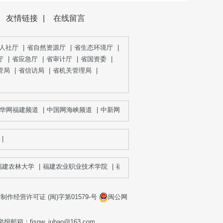
友情链接
|
在线留言
人社厅
|
省自然资源厅
|
省生态环境厅
|
厅
|
省应急厅
|
省审计厅
|
省国资委
|
管局
|
省信访局
|
省机关管理局
|
华网福建频道
|
中国网海峡频道
|
中新网福建
|
福州新闻网
|
厦门网
|
泉州
|
建农林大学
|
福建农业职业技术学院
|
福建省林业局
|
作经营许可证 (闽)字第01579-号
闽公网
fjsnw_jubao@163.com