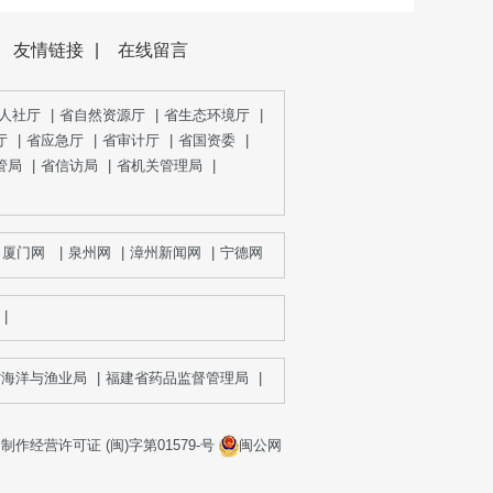
友情链接
|
在线留言
人社厅
|
省自然资源厅
|
省生态环境厅
|
厅
|
省应急厅
|
省审计厅
|
省国资委
|
管局
|
省信访局
|
省机关管理局
|
厦门网
|
泉州网
|
漳州新闻网
|
宁德网
|
三明网
|
莆田新闻网
|
闽西新闻网
|
海洋与渔业局
|
福建省药品监督管理局
|
福建省粮食局
|
作经营许可证 (闽)字第01579-号
闽公网