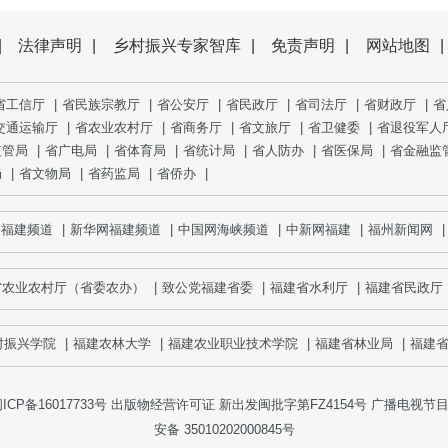
|
法律声明
|
乡村振兴专家智库
|
免责声明
|
网站地图
|
省工信厅
|
省民族宗教厅
|
省公安厅
|
省民政厅
|
省司法厅
|
省财政厅
|
省
交通运输厅
|
省农业农村厅
|
省商务厅
|
省文旅厅
|
省卫健委
|
省退役军人
监管局
|
省广电局
|
省体育局
|
省统计局
|
省人防办
|
省医保局
|
省金融监
局
|
省文物局
|
省药监局
|
省侨办
|
福建频道
|
新华网福建频道
|
中国网海峡频道
|
中新网福建
|
福州新闻网
|
省农业农村厅（省委农办）
|
致公党福建省委
|
福建省水利厅
|
福建省民政厅
振兴学院
|
福建农林大学
|
福建农业职业技术学院
|
福建省林业局
|
福建省
ICP备16017733号
出版物经营许可证 新出发闽批字第FZ4154号 广播电视节目制
安备 35010202000845号