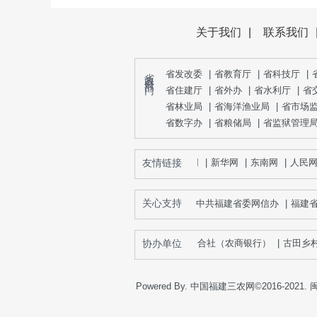
关于我们
|
联系我们
省 政 府 部 门
省发改委
|
省教育厅
|
省科技厅
|
省住建厅
|
省外办
|
省水利厅
|
省
省林业局
|
省海洋渔业局
|
省市场
省数字办
|
省粮储局
|
省监狱管理
友情链接
人民网
|
新华网
|
东南网
|
人民网
关心支持
中共福建省委网信办
|
福建
省农村信用社联合社（农商银行）
协办单位
|
古田乡村
Powered By. 中国福建三农网©2016-2021.
闽