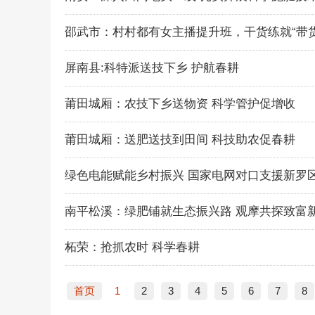
邵武市：村村都有女主播提升班，干货练就“带货
屏南县:科特派送技下乡 护航春耕
莆田城厢：农技下乡送物资 科学管护促增收
莆田城厢：送肥送技到田间 科技助农促春耕
绿色电能赋能乡村振兴 国家电网对口支援新罗
南平松溪：绿肥铺就生态振兴路 观摩共探致富
柘荣：抢抓农时 科学春耕
首页
1
2
3
4
5
6
7
8