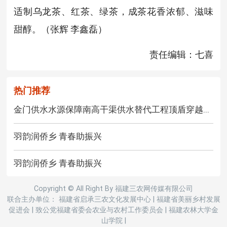
适制乌龙茶、红茶、绿茶，成茶花香浓郁、滋味
甜醇。（张辉 李鑫磊）
责任编辑：七喜
热门推荐
金门供水水源保障南高干渠供水替代工程顶盾穿越...
羽韵润侨乡 青春助振兴
羽韵润侨乡 青春助振兴
Copyright © All Right By 福建三农网传媒有限公司
联合主办单位： 福建省启承三农文化发展中心
|
福建省美丽乡村发展
促进会
|
致公党福建省委会农业与农村工作委员会
|
福建农林大学金
山学院
|