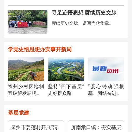
寻足迹悟思想 赓续历史文脉
赓续历史文脉、谱写当代华章。
学党史悟思想办实事开新局
福州乡村因地制
坚持“四下基层”
“凝心铸魂强根
宜破解发展瓶...
走好群众路
基、团结奋进...
基层党建
泉州市姜莲村开展“清
屏南棠口镇：夯实基层