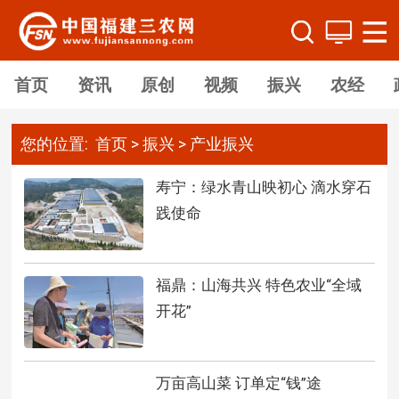
首页
资讯
原创
视频
振兴
农经
您的位置:
首页
>
振兴
>
产业振兴
寿宁：绿水青山映初心 滴水穿石
践使命
福鼎：山海共兴 特色农业“全域
开花”
万亩高山菜 订单定“钱”途