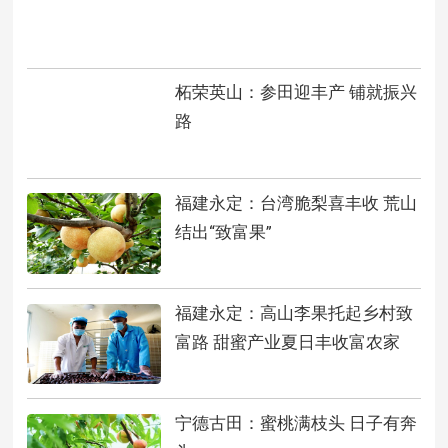
柘荣英山：参田迎丰产 铺就振兴
路
福建永定：台湾脆梨喜丰收 荒山
结出“致富果”
福建永定：高山李果托起乡村致
富路 甜蜜产业夏日丰收富农家
宁德古田：蜜桃满枝头 日子有奔