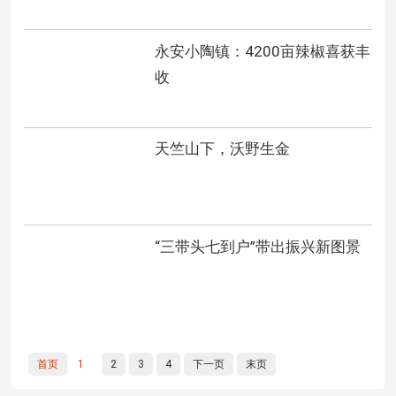
永安小陶镇：4200亩辣椒喜获丰
收
天竺山下，沃野生金
“三带头七到户”带出振兴新图景
首页
1
2
3
4
下一页
末页