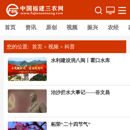
首页
资讯
原创
视频
振兴
农经
您的位置:
首页
>
视频
>
科普
水利建设润八闽丨霍口水库
治沙拦水大事记——谷文昌
柘荣“二十四节气”