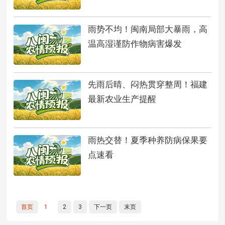
雨势不均！闽南局部大暴雨，高
温高湿谨防作物病害爆发
先雨后晴、闷热贯穿整周！福建
最新农业生产提醒
雨热交替！夏季种养防病保果要
点速看
首页
1
2
3
下一页
末页