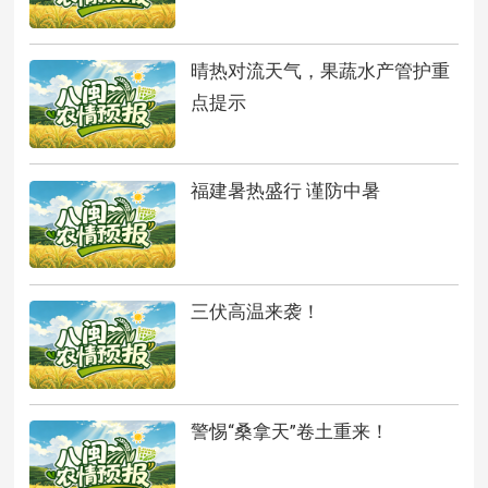
晴热对流天气，果蔬水产管护重
点提示
福建暑热盛行 谨防中暑
三伏高温来袭！
警惕“桑拿天”卷土重来！