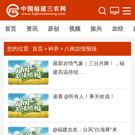
首页
资讯
原创
视频
振兴
农经
您的位置:
首页
>
种养
>
八闽农情预报
最新农情气象｜三台共舞！，福
建高温持续……
速看 @所有人！事关收成！
@福建农友：台风“白海豚”来